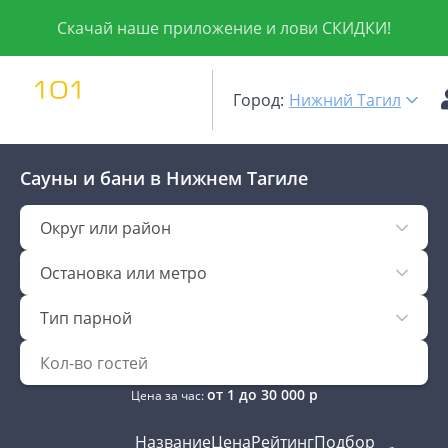
Скачай наше приложение и лови СКИДКИ!
Город:
Нижний Тагил
Сауны и бани
в Нижнем Тагиле
Округ или район
Остановка или метро
Тип парной
от
1
до
30 000
р
Цена за час:
Название
Цена
Рейтинг
Подбор