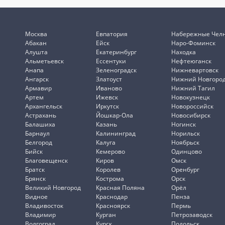
Москва
Евпатория
Набережные Чел
Абакан
Ейск
Наро-Фоминск
Алушта
Екатеринбург
Находка
Альметьевск
Ессентуки
Нефтеюганск
Анапа
Зеленоградск
Нижневартовск
Ангарск
Златоуст
Нижний Новгоро
Армавир
Иваново
Нижний Тагил
Артем
Ижевск
Новокузнецк
Архангельск
Иркутск
Новороссийск
Астрахань
Йошкар-Ола
Новосибирск
Балашиха
Казань
Ногинск
Барнаул
Калининград
Норильск
Белгород
Калуга
Ноябрьск
Бийск
Кемерово
Одинцово
Благовещенск
Киров
Омск
Братск
Королев
Оренбург
Брянск
Кострома
Орск
Великий Новгород
Красная Поляна
Орёл
Видное
Краснодар
Пенза
Владивосток
Красноярск
Пермь
Владимир
Курган
Петрозаводск
Волгоград
Курск
Подольск