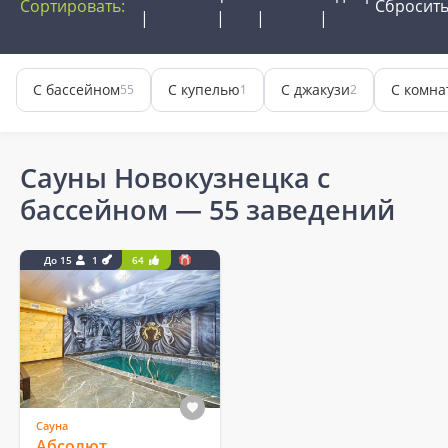
Сортировать:
Сбросит
С бассейном
С купелью
С джакузи
С комна
55
1
2
Сауны Новокузнецка с
бассейном
— 55 заведений
До 15
1
64
Сауна
Абсолют