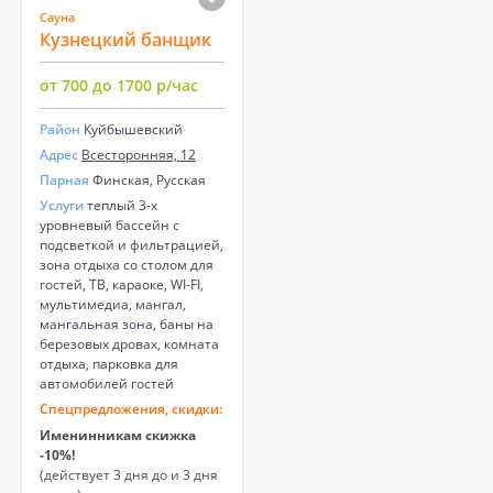
Сауна
Кузнецкий банщик
от 700 до 1700 р/час
Район
Куйбышевский
Адрес
Всесторонняя, 12
Парная
Финская, Русская
Услуги
теплый 3-х
уровневый бассейн с
подсветкой и фильтрацией,
зона отдыха со столом для
гостей, ТВ, караоке, WI-FI,
мультимедиа, мангал,
мангальная зона, баны на
березовых дровах, комната
отдыха, парковка для
автомобилей гостей
Спецпредложения, скидки:
Именинникам скижка
-10%!
(действует 3 дня до и 3 дня