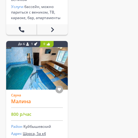
Услуги
бассейн, можно
париться с веником, ТВ,
караоке, бар, апартаменты
До 6
1
0
Сауна
Малина
800 р/час
Район
Куйбышевский
Адрес
Щорса, 5а к4