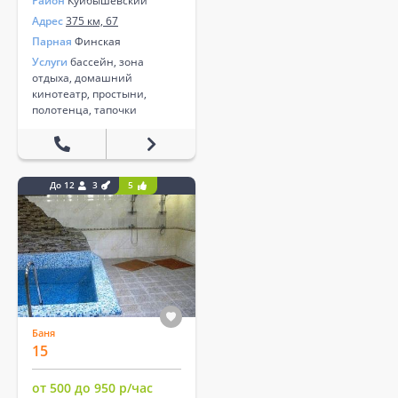
Район
Куйбышевский
Адрес
375 км, 67
Парная
Финская
Услуги
бассейн, зона
отдыха, домашний
кинотеатр, простыни,
полотенца, тапочки
До 12
3
5
Баня
15
от 500 до 950 р/час