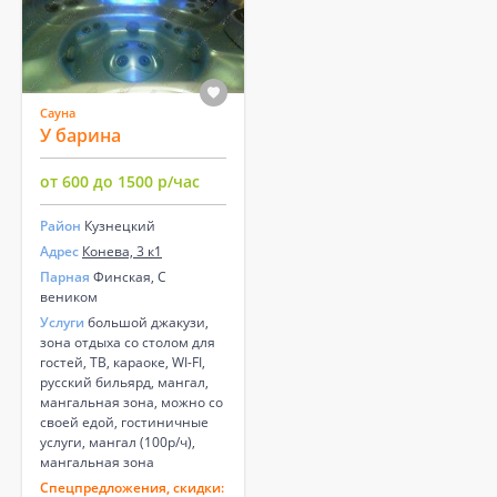
Сауна
У барина
от 600 до 1500 р/час
Район
Кузнецкий
Адрес
Конева, 3 к1
Парная
Финская, С
веником
Услуги
большой джакузи,
зона отдыха со столом для
гостей, ТВ, караоке, WI-FI,
русский бильярд, мангал,
мангальная зона, можно со
своей едой, гостиничные
услуги, мангал (100р/ч),
мангальная зона
Спецпредложения, скидки: