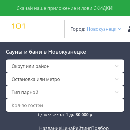
Скачай наше приложение и лови СКИДКИ!
Город:
Новокузнецк
Сауны и бани
в Новокузнецке
Округ или район
Остановка или метро
Тип парной
от
1
до
30 000
р
Цена за час:
Название
Цена
Рейтинг
Подбор