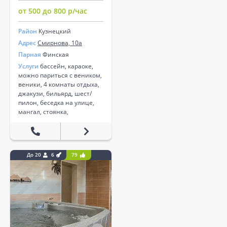
от 500 до 800 р/час
Район
Кузнецкий
Адрес
Смирнова, 10а
Парная
Финская
Услуги
бассейн, караоке,
можно париться с веником,
веники, 4 комнаты отдыха,
джакузи, бильярд, шест/
пилон, беседка на улице,
мангал, стоянка,
До 20
6
79