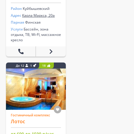
Район
Куйбышевский
Адрес
Карла Маркса, 20а
Парная
Финская
Услуги
Бассейн, зона
отдыха, ТВ, Wi-FI, массажное
кресло
До 12
1
18
Гостиничный комплекс
Лотос
от 600 до 1500 р/час