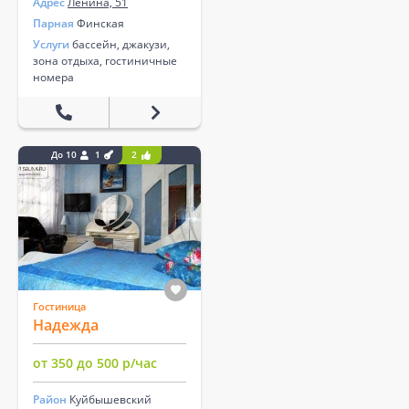
Адрес
Ленина, 51
Парная
Финская
Услуги
бассейн, джакузи,
зона отдыха, гостиничные
номера
До 10
1
2
Гостиница
Надежда
от 350 до 500 р/час
Район
Куйбышевский