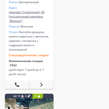
Район
Центральный
Адрес
проспект Строителей, 60
(гостиничный комплекс
"Верона")
Парная
Финская
Услуги
бассейн-джакузи,
можно париться с веником,
караоке, спа ванна с
гидромассажем и
ионизацией
Спецпредложения, скидки:
Именинникам скидка
-15%!
(действует 7 дней до и 7
дней после)
До 10
6
3