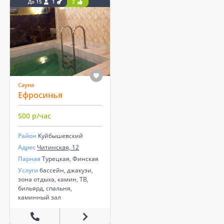
До 15
1
2
Сауна
Ефросинья
500 р/час
Район
Куйбышевский
Адрес
Читинская, 12
Парная
Турецкая, Финская
Услуги
бассейн, джакузи,
зона отдыха, камин, ТВ,
бильярд, спальня,
каминный зал