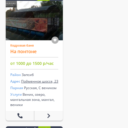
Кедровая баня
На понтоне
от 1000 до 1500 р/час
Район
Запсиб
Адрес
Пойменное шоссе, 23
Парная
Русская, С веником
Услуги
Веник, озеро,
мангальная зона, мангал,
веники