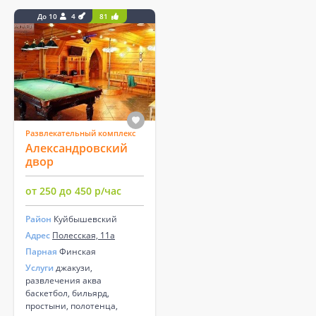
До 10
4
81
Развлекательный комплекс
Александровский
двор
от 250 до 450 р/час
Район
Куйбышевский
Адрес
Полесская, 11а
Парная
Финская
Услуги
джакузи,
развлечения аква
баскетбол, бильярд,
простыни, полотенца,