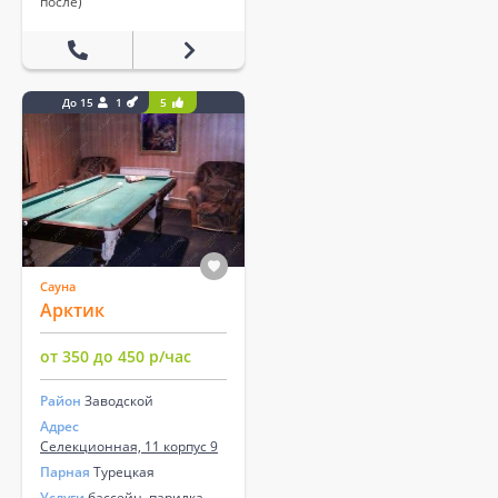
после)
До 15
1
5
Сауна
Арктик
от 350 до 450 р/час
Район
Заводской
Адрес
Селекционная, 11 корпус 9
Парная
Турецкая
Услуги
бассейн, парилка,