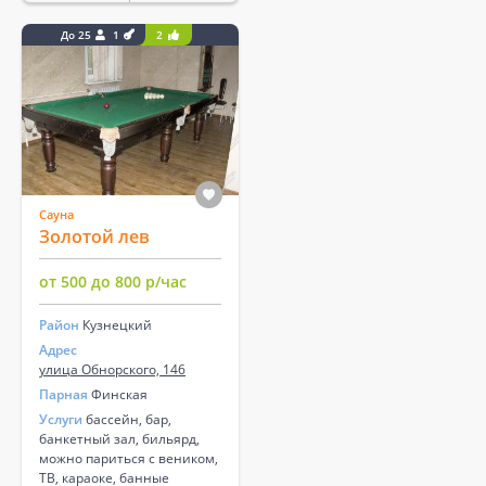
До 25
1
2
Сауна
Золотой лев
от 500 до 800 р/час
Район
Кузнецкий
Адрес
улица Обнорского, 146
Парная
Финская
Услуги
бассейн, бар,
банкетный зал, бильярд,
можно париться с веником,
ТВ, караоке, банные