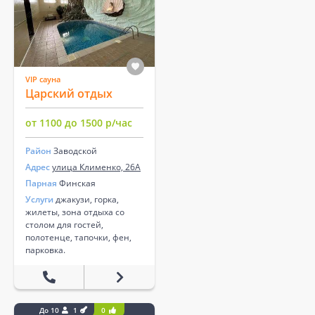
VIP сауна
Царский отдых
от 1100 до 1500 р/час
Район
Заводской
Адрес
улица Клименко, 26А
Парная
Финская
Услуги
джакузи, горка,
жилеты, зона отдыха со
столом для гостей,
полотенце, тапочки, фен,
парковка.
До 10
1
0