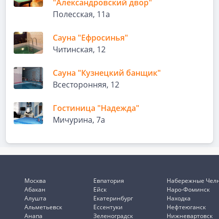
"Александровский двор"
Полесская, 11а
Сауна "Ефросинья"
Читинская, 12
Сауна "Кузнецкий банщик"
Всесторонняя, 12
Гостиница "Надежда"
Мичурина, 7а
Москва
Евпатория
Набережные Чел
Абакан
Ейск
Наро-Фоминск
Алушта
Екатеринбург
Находка
Альметьевск
Ессентуки
Нефтеюганск
Анапа
Зеленоградск
Нижневартовск