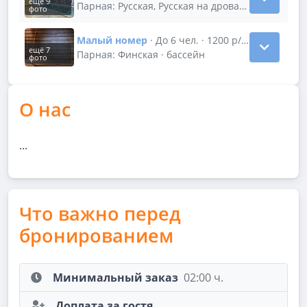
ещё 9
Показать подробности зала Большой ном
Парная: Русская, Русская на дровах · бассейн
фото
Малый номер
· До 6 чел. · 1200 р/час
ещё 7
Показать подробности зала Малый номер
Парная: Финская · бассейн
фото
О нас
...
Что важно перед
бронированием
Минимальный заказ
02:00 ч.
Доплата за гостя