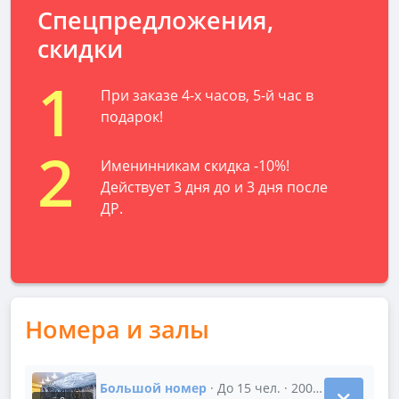
Спецпредложения,
скидки
1
При заказе 4-х часов, 5-й час в
подарок!
2
Именинникам скидка -10%!
Действует 3 дня до и 3 дня после
ДР.
Номера и залы
Большой номер
· До 15 чел. · 2000 р/час