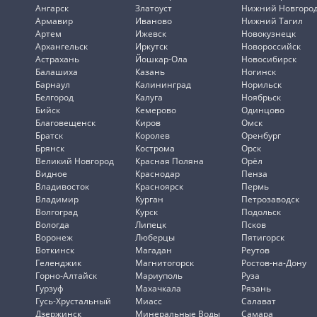
Ангарск
Златоуст
Нижний Новгоро
Армавир
Иваново
Нижний Тагил
Артем
Ижевск
Новокузнецк
Архангельск
Иркутск
Новороссийск
Астрахань
Йошкар-Ола
Новосибирск
Балашиха
Казань
Ногинск
Барнаул
Калининград
Норильск
Белгород
Калуга
Ноябрьск
Бийск
Кемерово
Одинцово
Благовещенск
Киров
Омск
Братск
Королев
Оренбург
Брянск
Кострома
Орск
Великий Новгород
Красная Поляна
Орёл
Видное
Краснодар
Пенза
Владивосток
Красноярск
Пермь
Владимир
Курган
Петрозаводск
Волгоград
Курск
Подольск
Вологда
Липецк
Псков
Воронеж
Люберцы
Пятигорск
Воткинск
Магадан
Реутов
Геленджик
Магнитогорск
Ростов-на-Дону
Горно-Алтайск
Мариуполь
Руза
Гурзуф
Махачкала
Рязань
Гусь-Хрустальный
Миасс
Салават
Дзержинск
Минеральные Воды
Самара