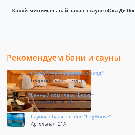
Какой минимальный заказ в сауне «Ока Де Лю
Рекомендуем бани и сауны
Сауна "Александровский сад"
Георгиевский съезд д.3
Банный комплекс "Беркут"
Дубравная 1-я, 1Г
Сауны и баня в отеле "LogHousе"
Артельная, 21А