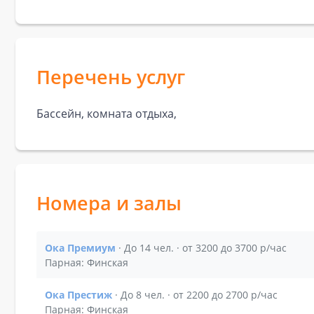
Перечень услуг
Бассейн, комната отдыха,
Номера и залы
Ока Премиум
· До 14 чел. · от 3200 до 3700 р/час
Показать подробности зала Ока Премиум
Парная: Финская
Ока Престиж
· До 8 чел. · от 2200 до 2700 р/час
Показать подробности зала Ока Престиж
Парная: Финская