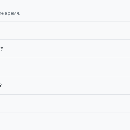
те время.
»?
?