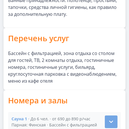
Банные принадлежности: полотенце, простыни,
тапочки, средства личной гигиены, как правило
за дополнительную плату.
Перечень услуг
Бассейн с фильтрацией, зона отдыха со столом
для гостей, ТВ, 2 комнаты отдыха, гостиничные
номера, гостиничные услуги, бильярд,
круглосуточная парковка с видеонаблюдением,
меню из кафе отеля
Номера и залы
Сауна 1
· До 6 чел. · от 690 до 890 р/час
Показать подробности зала Сауна 1
Парная: Финская · Бассейн с фильтрацией