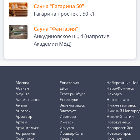
Сауна "Гагарина 50"
Гагарина проспект, 50 к1
Сауна "Фантазия"
Анкудиновское ш., 4 (напротив
Академии МВД)
Москва
Евпатория
Набережные Чел
Абакан
Ейск
Наро-Фоминск
Алушта
Екатеринбург
Находка
Альметьевск
Ессентуки
Нефтеюганск
Анапа
Зеленоградск
Нижневартовск
Ангарск
Златоуст
Нижний Новгоро
Армавир
Иваново
Нижний Тагил
Артем
Ижевск
Новокузнецк
Архангельск
Иркутск
Новороссийск
Астрахань
Йошкар-Ола
Новосибирск
Балашиха
Казань
Ногинск