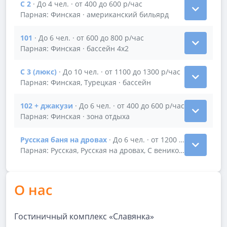
С 2
· До 4 чел. · от 400 до 600 р/час
Показать подробности зала С 2
Парная: Финская · американский бильярд
101
· До 6 чел. · от 600 до 800 р/час
Показать подробности зала 101
Парная: Финская · бассейн 4х2
C 3 (люкс)
· До 10 чел. · от 1100 до 1300 р/час
Показать подробности зала C 3 (люкс)
Парная: Финская, Турецкая · бассейн
102 + джакузи
· До 6 чел. · от 400 до 600 р/час
Показать подробности зала 102 + джакузи
Парная: Финская · зона отдыха
Русская баня на дровах
· До 6 чел. · от 1200 до 1300 р/час
Показать подробности зала Русская баня на дровах
Парная: Русская, Русская на дровах, С веником · русский 
О нас
Гостиничный комплекс «Славянка»