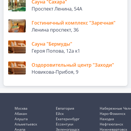
Сауна "Сахара"
Проспект Ленина, 54А
Гостиничный комплекс "Заречная"
Ленина проспект, 36
Сауна "Бермуды"
Героя Попова, 12а к1
Оздоровительный центр "Заходи"
Новикова-Прибоя, 9
Москва
Евпатория
Набережные Чел
Абакан
Ейск
Наро-Фоминск
Алушта
Екатеринбург
Находка
Альметьевск
Ессентуки
Нефтеюганск
Анапа
Зеленоградск
Нижневартовск