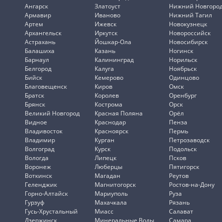
Ангарск
Златоуст
Нижний Новгоро
Армавир
Иваново
Нижний Тагил
Артем
Ижевск
Новокузнецк
Архангельск
Иркутск
Новороссийск
Астрахань
Йошкар-Ола
Новосибирск
Балашиха
Казань
Ногинск
Барнаул
Калининград
Норильск
Белгород
Калуга
Ноябрьск
Бийск
Кемерово
Одинцово
Благовещенск
Киров
Омск
Братск
Королев
Оренбург
Брянск
Кострома
Орск
Великий Новгород
Красная Поляна
Орёл
Видное
Краснодар
Пенза
Владивосток
Красноярск
Пермь
Владимир
Курган
Петрозаводск
Волгоград
Курск
Подольск
Вологда
Липецк
Псков
Воронеж
Люберцы
Пятигорск
Воткинск
Магадан
Реутов
Геленджик
Магнитогорск
Ростов-на-Дону
Горно-Алтайск
Мариуполь
Руза
Гурзуф
Махачкала
Рязань
Гусь-Хрустальный
Миасс
Салават
Дзержинск
Минеральные Воды
Самара