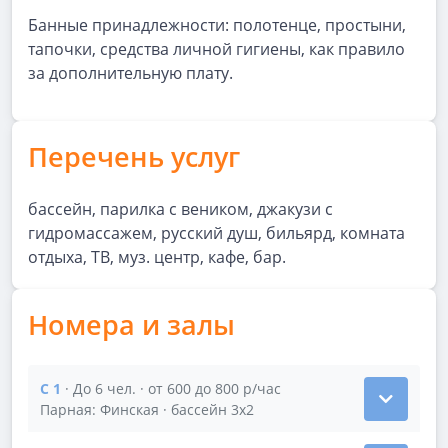
Банные принадлежности: полотенце, простыни,
тапочки, средства личной гигиены, как правило
за дополнительную плату.
Перечень услуг
бассейн, парилка с веником, джакузи с
гидромассажем, русский душ, бильярд, комната
отдыха, ТВ, муз. центр, кафе, бар.
Номера и залы
C 1
· До 6 чел. · от 600 до 800 р/час
Показать подробности зала C 1
Парная: Финская · бассейн 3х2