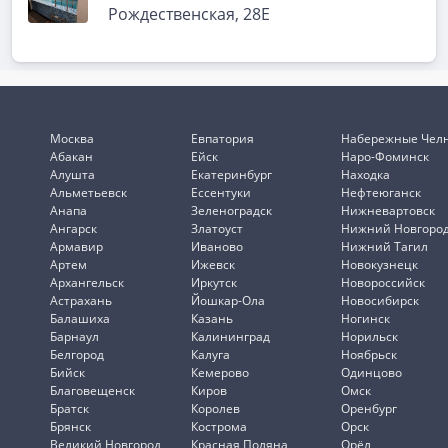
Рождественская, 28Е
Москва
Евпатория
Набережные Чел
Абакан
Ейск
Наро-Фоминск
Алушта
Екатеринбург
Находка
Альметьевск
Ессентуки
Нефтеюганск
Анапа
Зеленоградск
Нижневартовск
Ангарск
Златоуст
Нижний Новгоро
Армавир
Иваново
Нижний Тагил
Артем
Ижевск
Новокузнецк
Архангельск
Иркутск
Новороссийск
Астрахань
Йошкар-Ола
Новосибирск
Балашиха
Казань
Ногинск
Барнаул
Калининград
Норильск
Белгород
Калуга
Ноябрьск
Бийск
Кемерово
Одинцово
Благовещенск
Киров
Омск
Братск
Королев
Оренбург
Брянск
Кострома
Орск
Великий Новгород
Красная Поляна
Орёл