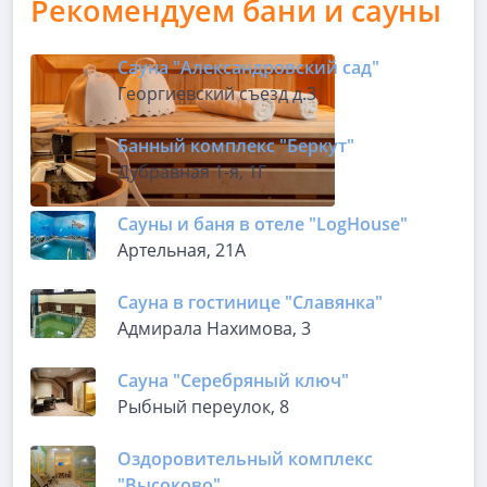
Рекомендуем бани и сауны
Сауна "Александровский сад"
Георгиевский съезд д.3
Банный комплекс "Беркут"
Дубравная 1-я, 1Г
Сауны и баня в отеле "LogHousе"
Артельная, 21А
Сауна в гостинице "Славянка"
Адмирала Нахимова, 3
Сауна "Серебряный ключ"
Рыбный переулок, 8
Оздоровительный комплекс
"Высоково"