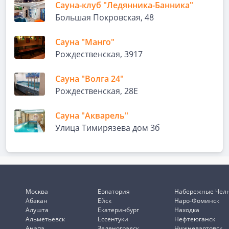
Сауна-клуб "Ледянника-Банника"
Большая Покровская, 48
Сауна "Манго"
Рождественская, 3917
Сауна "Волга 24"
Рождественская, 28Е
Сауна "Акварель"
Улица Тимирязева дом 3б
Москва
Евпатория
Набережные Чел
Абакан
Ейск
Наро-Фоминск
Алушта
Екатеринбург
Находка
Альметьевск
Ессентуки
Нефтеюганск
Анапа
Зеленоградск
Нижневартовск