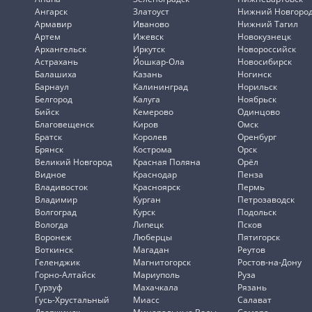
Ангарск
Златоуст
Нижний Новгоро
Армавир
Иваново
Нижний Тагил
Артем
Ижевск
Новокузнецк
Архангельск
Иркутск
Новороссийск
Астрахань
Йошкар-Ола
Новосибирск
Балашиха
Казань
Ногинск
Барнаул
Калининград
Норильск
Белгород
Калуга
Ноябрьск
Бийск
Кемерово
Одинцово
Благовещенск
Киров
Омск
Братск
Королев
Оренбург
Брянск
Кострома
Орск
Великий Новгород
Красная Поляна
Орёл
Видное
Краснодар
Пенза
Владивосток
Красноярск
Пермь
Владимир
Курган
Петрозаводск
Волгоград
Курск
Подольск
Вологда
Липецк
Псков
Воронеж
Люберцы
Пятигорск
Воткинск
Магадан
Реутов
Геленджик
Магнитогорск
Ростов-на-Дону
Горно-Алтайск
Мариуполь
Руза
Гурзуф
Махачкала
Рязань
Гусь-Хрустальный
Миасс
Салават