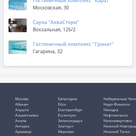
Гостиничный комплекс "Карат"
Московская, 30
Сауна "АкваСтори"
Вокзальная, 126/2
Гостиничный комплекс "Гранат"
Гагарина, 32
Москва
Евпатория
Набережные Чел
Абакан
Ейск
Наро-Фоминск
Алушта
Екатеринбург
Находка
Альметьевск
Ессентуки
Нефтеюганск
Анапа
Зеленоградск
Нижневартовск
Ангарск
Златоуст
Нижний Новгоро
Армавир
Иваново
Нижний Тагил