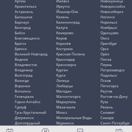
Артем
Ижевск
Новокузнецк
Архангельск
Иркутск
Новороссийск
Астрахань
Йошкар-Ола
Новосибирск
Балашиха
Казань
Ногинск
Барнаул
Калининград
Норильск
Белгород
Калуга
Ноябрьск
Бийск
Кемерово
Одинцово
Благовещенск
Киров
Омск
Братск
Королев
Оренбург
Брянск
Кострома
Орск
Великий Новгород
Красная Поляна
Орёл
Видное
Краснодар
Пенза
Владивосток
Красноярск
Пермь
Владимир
Курган
Петрозаводск
Волгоград
Курск
Подольск
Вологда
Липецк
Псков
Воронеж
Люберцы
Пятигорск
Воткинск
Магадан
Реутов
Геленджик
Магнитогорск
Ростов-на-Дону
Горно-Алтайск
Мариуполь
Руза
Гурзуф
Махачкала
Рязань
Гусь-Хрустальный
Миасс
Салават
Дзержинск
Минеральные Воды
Самара
Долгопрудный
Мурманск
Санкт-Петербург
Домодедово
Мытищи
Саранск