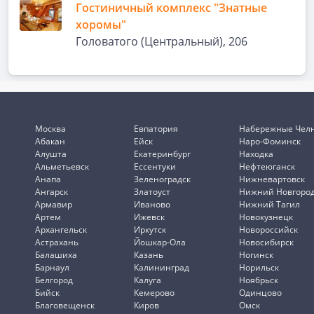
Гостиничный комплекс "Знатные
хоромы"
Головатого (Центральный), 206
Москва
Евпатория
Набережные Чел
Абакан
Ейск
Наро-Фоминск
Алушта
Екатеринбург
Находка
Альметьевск
Ессентуки
Нефтеюганск
Анапа
Зеленоградск
Нижневартовск
Ангарск
Златоуст
Нижний Новгоро
Армавир
Иваново
Нижний Тагил
Артем
Ижевск
Новокузнецк
Архангельск
Иркутск
Новороссийск
Астрахань
Йошкар-Ола
Новосибирск
Балашиха
Казань
Ногинск
Барнаул
Калининград
Норильск
Белгород
Калуга
Ноябрьск
Бийск
Кемерово
Одинцово
Благовещенск
Киров
Омск