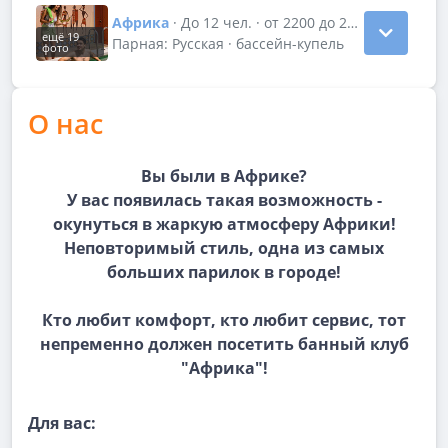
Африка
· До 12 чел. · от 2200 до 2500 р/час
ещё 19
Показать подробности зала Африка
Парная: Русская · бассейн-купель
фото
О нас
Вы были в Африке?
У вас появилась такая возможность -
окунуться в жаркую атмосферу Африки!
Неповторимый стиль, одна из самых
больших парилок в городе!
Кто любит комфорт, кто любит сервис, тот
непременно должен посетить банный клуб
"Африка"!
Для вас: