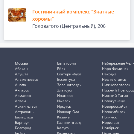
Гостиничный комплекс "Знатные
хоромы"
Головатого (Центральный), 206
Москва
Евпатория
Набережные Чел
Абакан
Ейск
Наро-Фоминск
Алушта
Екатеринбург
Находка
Альметьевск
Ессентуки
Нефтеюганск
Анапа
Зеленоградск
Нижневартовск
Ангарск
Златоуст
Нижний Новгоро
Армавир
Иваново
Нижний Тагил
Артем
Ижевск
Новокузнецк
Архангельск
Иркутск
Новороссийск
Астрахань
Йошкар-Ола
Новосибирск
Балашиха
Казань
Ногинск
Барнаул
Калининград
Норильск
Белгород
Калуга
Ноябрьск
Бийск
Кемерово
Одинцово