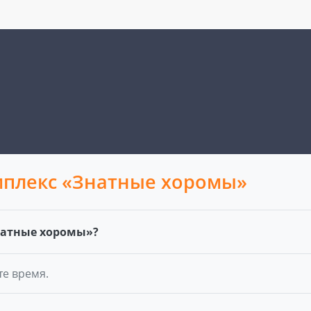
мплекс «Знатные хоромы»
натные хоромы»?
те время.