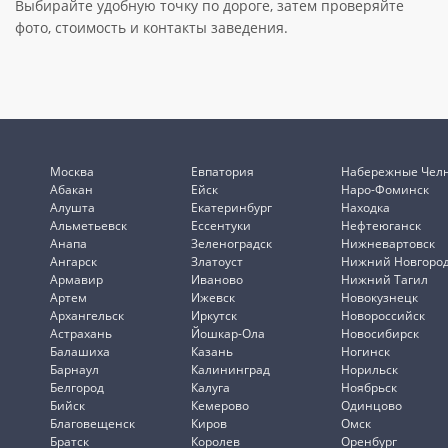
Выбирайте удобную точку по дороге, затем проверяйте
фото, стоимость и контакты заведения.
Москва
Евпатория
Набережные Чел
Абакан
Ейск
Наро-Фоминск
Алушта
Екатеринбург
Находка
Альметьевск
Ессентуки
Нефтеюганск
Анапа
Зеленоградск
Нижневартовск
Ангарск
Златоуст
Нижний Новгоро
Армавир
Иваново
Нижний Тагил
Артем
Ижевск
Новокузнецк
Архангельск
Иркутск
Новороссийск
Астрахань
Йошкар-Ола
Новосибирск
Балашиха
Казань
Ногинск
Барнаул
Калининград
Норильск
Белгород
Калуга
Ноябрьск
Бийск
Кемерово
Одинцово
Благовещенск
Киров
Омск
Братск
Королев
Оренбург