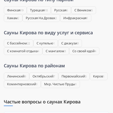
Финская
Турецкая
Русская
С Веником
19
10
6
5
Хамам
Русская На Дровах
Инфракрасная
2
2
1
Сауны Кирова по виду услуг и сервиса
С бассейном
С купелью
С джакузи
22
1
3
С комнатой отдыха
С мангалом
Со своей едой
4
3
4
Сауны Кирова по районам
Ленинский
Октябрьский
Первомайский
Киров
9
7
5
1
Коминтерновский
Мкр. Чистые Пруды
1
1
Частые вопросы о саунах Кирова