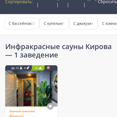
Сортировать:
Сбросит
С бассейном
С купелью
С джакузи
С комна
22
1
3
Инфракрасные сауны Кирова
— 1 заведение
До 12
4
12
Банный комплекс
Белуга