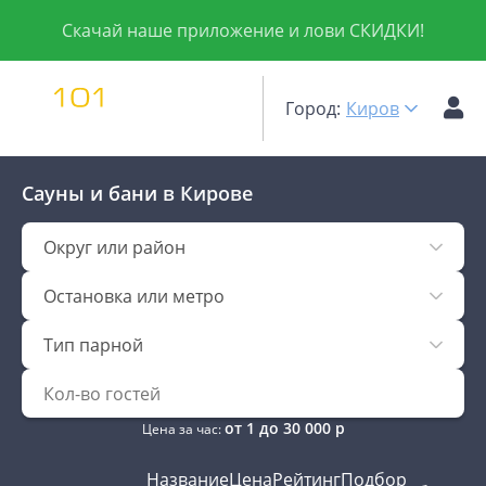
Скачай наше приложение и лови СКИДКИ!
Город:
Киров
Сауны и бани
в Кирове
Округ или район
Остановка или метро
Тип парной
от
1
до
30 000
р
Цена за час:
Название
Цена
Рейтинг
Подбор