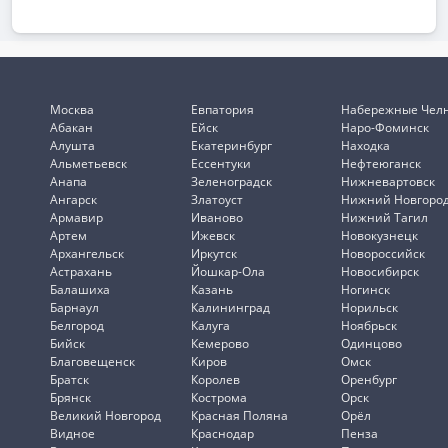
Москва
Евпатория
Набережные Чел
Абакан
Ейск
Наро-Фоминск
Алушта
Екатеринбург
Находка
Альметьевск
Ессентуки
Нефтеюганск
Анапа
Зеленоградск
Нижневартовск
Ангарск
Златоуст
Нижний Новгоро
Армавир
Иваново
Нижний Тагил
Артем
Ижевск
Новокузнецк
Архангельск
Иркутск
Новороссийск
Астрахань
Йошкар-Ола
Новосибирск
Балашиха
Казань
Ногинск
Барнаул
Калининград
Норильск
Белгород
Калуга
Ноябрьск
Бийск
Кемерово
Одинцово
Благовещенск
Киров
Омск
Братск
Королев
Оренбург
Брянск
Кострома
Орск
Великий Новгород
Красная Поляна
Орёл
Видное
Краснодар
Пенза