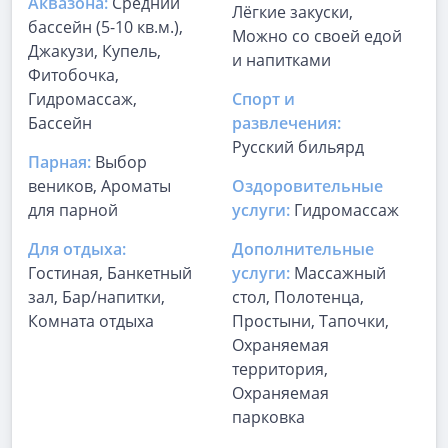
Аквазона:
Средний
Лёгкие закуски,
бассейн (5-10 кв.м.),
Можно со своей едой
Джакузи, Купель,
и напитками
Фитобочка,
Гидромассаж,
Спорт и
Бассейн
развлечения:
Русский бильярд
Парная:
Выбор
веников, Ароматы
Оздоровительные
для парной
услуги:
Гидромассаж
Для отдыха:
Дополнительные
Гостиная, Банкетный
услуги:
Массажный
зал, Бар/напитки,
стол, Полотенца,
Комната отдыха
Простыни, Тапочки,
Охраняемая
территория,
Охраняемая
парковка