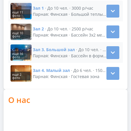
Зал 1
· До 10 чел. · 3000 р/час
ещё 11
Показать подробности зала Зал 1
Парная: Финская · Большой теплый бассейн 5х3
фото
Зал 2
· До 10 чел. · 2500 р/час
ещё 10
Показать подробности зала Зал 2
Парная: Финская · Бассейн 3x2 метра с Джакуз
фото
Зал 3. Большой зал
· До 10 чел. · 3500 р/час
ещё 16
Показать подробности зала Зал 3. Большо
Парная: Финская · Бассейн в форме "Полумесяца
фото
Зал 4. Малый зал
· До 6 чел. · 1500 р/час
ещё 2
Показать подробности зала Зал 4. Малый 
Парная: Финская · Гостевая зона
фото
О нас