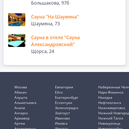
Большакова, 97б
Сауна "На Шаумяна"
Шаумяна, 73
Сауна в отеле "Сауна
Александровский"
Щорса, 24
Москва
Евпатория
Набережные Чел
Абакан
Ейск
Наро-Фоминск
Алушта
Екатеринбург
Находка
Альметьевск
Ессентуки
Нефтеюганск
Анапа
Зеленоградск
Нижневартовск
Ангарск
Златоуст
Нижний Новгоро
Армавир
Иваново
Нижний Тагил
Артем
Ижевск
Новокузнецк
Архангельск
Иркутск
Новороссийск