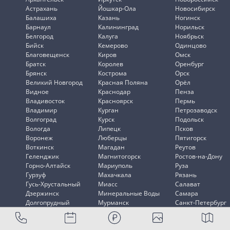
Астрахань
Йошкар-Ола
Новосибирск
Балашиха
Казань
Ногинск
Барнаул
Калининград
Норильск
Белгород
Калуга
Ноябрьск
Бийск
Кемерово
Одинцово
Благовещенск
Киров
Омск
Братск
Королев
Оренбург
Брянск
Кострома
Орск
Великий Новгород
Красная Поляна
Орёл
Видное
Краснодар
Пенза
Владивосток
Красноярск
Пермь
Владимир
Курган
Петрозаводск
Волгоград
Курск
Подольск
Вологда
Липецк
Псков
Воронеж
Люберцы
Пятигорск
Воткинск
Магадан
Реутов
Геленджик
Магнитогорск
Ростов-на-Дону
Горно-Алтайск
Мариуполь
Руза
Гурзуф
Махачкала
Рязань
Гусь-Хрустальный
Миасс
Салават
Дзержинск
Минеральные Воды
Самара
Долгопрудный
Мурманск
Санкт-Петербург
Домодедово
Мытищи
Саранск