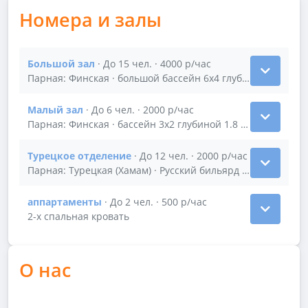
Номера и залы
Большой зал
· До 15 чел. · 4000 р/час
Показать подробности зала Большой зал
Парная: Финская · большой бассейн 6х4 глубиной 1.8м с 
Малый зал
· До 6 чел. · 2000 р/час
Показать подробности зала Малый зал
Парная: Финская · бассейн 3х2 глубиной 1.8 с подогревом 
Турецкое отделение
· До 12 чел. · 2000 р/час
Показать подробности зала Турецкое отделение
Парная: Турецкая (Хамам) · Русский бильярд 10 футов
аппартаменты
· До 2 чел. · 500 р/час
Показать подробности зала аппартаменты
2-х спальная кровать
О нас