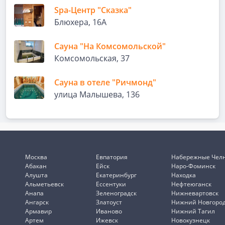
Spa-Центр "Сказка"
Блюхера, 16А
Сауна "На Комсомольской"
Комсомольская, 37
Сауна в отеле "Ричмонд"
улица Малышева, 136
Москва
Евпатория
Набережные Чел
Абакан
Ейск
Наро-Фоминск
Алушта
Екатеринбург
Находка
Альметьевск
Ессентуки
Нефтеюганск
Анапа
Зеленоградск
Нижневартовск
Ангарск
Златоуст
Нижний Новгоро
Армавир
Иваново
Нижний Тагил
Артем
Ижевск
Новокузнецк