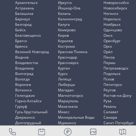
Архангельск
Иркутск
Новороссийск
Астрахань
Йошкар-Ола
Новосибирск
Балашиха
Казань
Ногинск
Барнаул
Калининград
Норильск
Белгород
Калуга
Ноябрьск
Бийск
Кемерово
Одинцово
Благовещенск
Киров
Омск
Братск
Королев
Оренбург
Брянск
Кострома
Орск
Великий Новгород
Красная Поляна
Орёл
Видное
Краснодар
Пенза
Владивосток
Красноярск
Пермь
Владимир
Курган
Петрозаводск
Волгоград
Курск
Подольск
Вологда
Липецк
Псков
Воронеж
Люберцы
Пятигорск
Воткинск
Магадан
Реутов
Геленджик
Магнитогорск
Ростов-на-Дону
Горно-Алтайск
Мариуполь
Руза
Гурзуф
Махачкала
Рязань
Гусь-Хрустальный
Миасс
Салават
Дзержинск
Минеральные Воды
Самара
Долгопрудный
Мурманск
Санкт-Петербург
Домодедово
Мытищи
Саранск