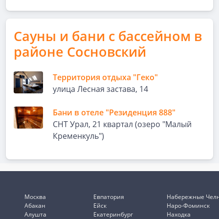
Сауны и бани с бассейном в
районе Сосновский
Территория отдыха "Геко"
улица Лесная застава, 14
Бани в отеле "Резиденция 888"
СНТ Урал, 21 квартал (озеро "Малый
Кременкуль")
Москва
Евпатория
Набережные Чел
Абакан
Ейск
Наро-Фоминск
Алушта
Екатеринбург
Находка