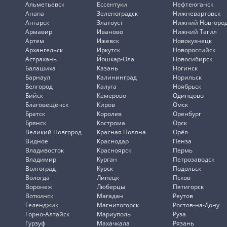
Альметьевск
Ессентуки
Нефтеюганск
Анапа
Зеленоградск
Нижневартовск
Ангарск
Златоуст
Нижний Новгоро
Армавир
Иваново
Нижний Тагил
Артем
Ижевск
Новокузнецк
Архангельск
Иркутск
Новороссийск
Астрахань
Йошкар-Ола
Новосибирск
Балашиха
Казань
Ногинск
Барнаул
Калининград
Норильск
Белгород
Калуга
Ноябрьск
Бийск
Кемерово
Одинцово
Благовещенск
Киров
Омск
Братск
Королев
Оренбург
Брянск
Кострома
Орск
Великий Новгород
Красная Поляна
Орёл
Видное
Краснодар
Пенза
Владивосток
Красноярск
Пермь
Владимир
Курган
Петрозаводск
Волгоград
Курск
Подольск
Вологда
Липецк
Псков
Воронеж
Люберцы
Пятигорск
Воткинск
Магадан
Реутов
Геленджик
Магнитогорск
Ростов-на-Дону
Горно-Алтайск
Мариуполь
Руза
Гурзуф
Махачкала
Рязань