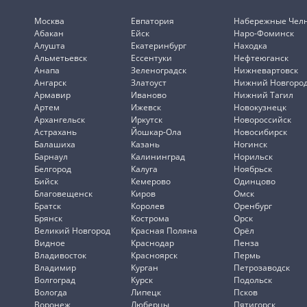
Москва
Евпатория
Набережные Чел
Абакан
Ейск
Наро-Фоминск
Алушта
Екатеринбург
Находка
Альметьевск
Ессентуки
Нефтеюганск
Анапа
Зеленоградск
Нижневартовск
Ангарск
Златоуст
Нижний Новгоро
Армавир
Иваново
Нижний Тагил
Артем
Ижевск
Новокузнецк
Архангельск
Иркутск
Новороссийск
Астрахань
Йошкар-Ола
Новосибирск
Балашиха
Казань
Ногинск
Барнаул
Калининград
Норильск
Белгород
Калуга
Ноябрьск
Бийск
Кемерово
Одинцово
Благовещенск
Киров
Омск
Братск
Королев
Оренбург
Брянск
Кострома
Орск
Великий Новгород
Красная Поляна
Орёл
Видное
Краснодар
Пенза
Владивосток
Красноярск
Пермь
Владимир
Курган
Петрозаводск
Волгоград
Курск
Подольск
Вологда
Липецк
Псков
Воронеж
Люберцы
Пятигорск