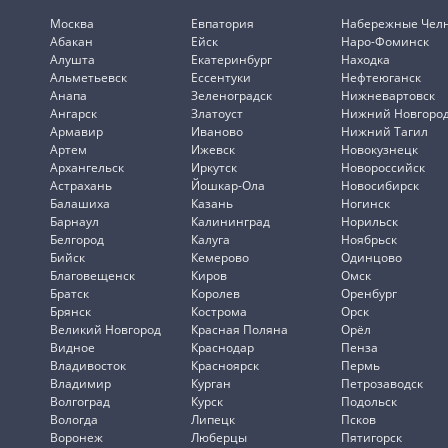
Москва
Евпатория
Набережные Чел
Абакан
Ейск
Наро-Фоминск
Алушта
Екатеринбург
Находка
Альметьевск
Ессентуки
Нефтеюганск
Анапа
Зеленоградск
Нижневартовск
Ангарск
Златоуст
Нижний Новгоро
Армавир
Иваново
Нижний Тагил
Артем
Ижевск
Новокузнецк
Архангельск
Иркутск
Новороссийск
Астрахань
Йошкар-Ола
Новосибирск
Балашиха
Казань
Ногинск
Барнаул
Калининград
Норильск
Белгород
Калуга
Ноябрьск
Бийск
Кемерово
Одинцово
Благовещенск
Киров
Омск
Братск
Королев
Оренбург
Брянск
Кострома
Орск
Великий Новгород
Красная Поляна
Орёл
Видное
Краснодар
Пенза
Владивосток
Красноярск
Пермь
Владимир
Курган
Петрозаводск
Волгоград
Курск
Подольск
Вологда
Липецк
Псков
Воронеж
Люберцы
Пятигорск