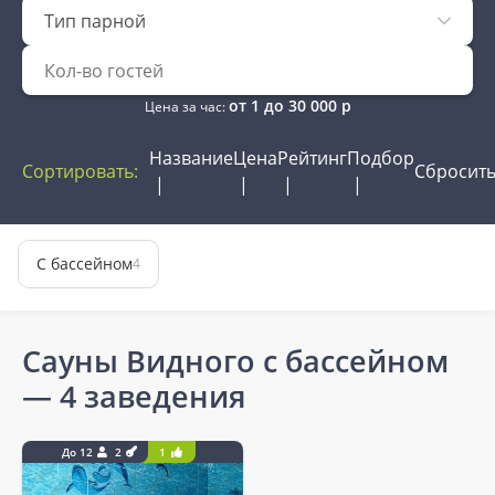
Тип парной
от
1
до
30 000
р
Цена за час:
Название
Цена
Рейтинг
Подбор
Сортировать:
Сбросит
С бассейном
4
Сауны Видного с бассейном
— 4 заведения
До 12
2
1