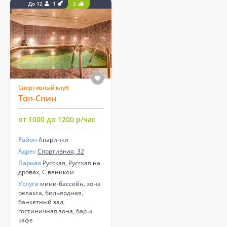
До 12
1
2
Спортивный клуб
Топ-Спин
от 1000 до 1200 р/час
Район
Апаринки
Адрес
Спортивная, 32
Парная
Русская, Русская на
дровах, С веником
Услуги
мини-бассейн, зона
релакса, бильярдная,
банкетный зал,
гостиничная зона, бар и
кафе