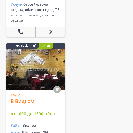
Услуги
бассейн, зона
отдыха, обливное ведро, ТВ,
караоке автомат, комната
отдыха
До 15
1
24
Сауна
В Видном
от 1000 до 1500 р/час
Район
Видное
Адрес
Школьная, 79А