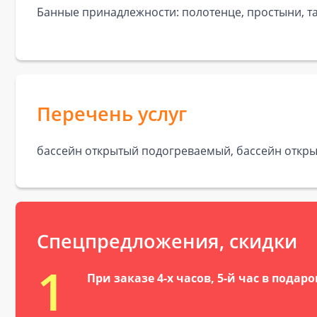
Банные принадлежности: полотенце, простыни, та
Перечень услуг
бассейн открытый подогреваемый, бассейн откры
Спецпредложения, скидки
1
При заказе 4-х часов, 5-й час в подаро