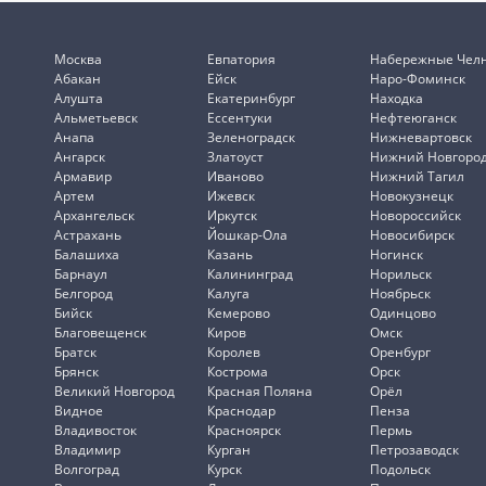
Москва
Евпатория
Набережные Чел
Абакан
Ейск
Наро-Фоминск
Алушта
Екатеринбург
Находка
Альметьевск
Ессентуки
Нефтеюганск
Анапа
Зеленоградск
Нижневартовск
Ангарск
Златоуст
Нижний Новгоро
Армавир
Иваново
Нижний Тагил
Артем
Ижевск
Новокузнецк
Архангельск
Иркутск
Новороссийск
Астрахань
Йошкар-Ола
Новосибирск
Балашиха
Казань
Ногинск
Барнаул
Калининград
Норильск
Белгород
Калуга
Ноябрьск
Бийск
Кемерово
Одинцово
Благовещенск
Киров
Омск
Братск
Королев
Оренбург
Брянск
Кострома
Орск
Великий Новгород
Красная Поляна
Орёл
Видное
Краснодар
Пенза
Владивосток
Красноярск
Пермь
Владимир
Курган
Петрозаводск
Волгоград
Курск
Подольск