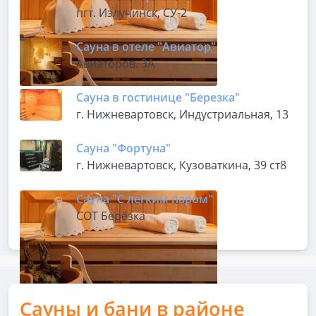
пгт. Излучинск, СУ-2
Сауна в отеле "Авиатор"
Авиаторов, 3А
Сауна в гостинице "Березка"
г. Нижневартовск, Индустриальная, 13
Сауна "Фортуна"
г. Нижневартовск, Кузоваткина, 39 ст8
Сауна "С легким паром"
СОТ Берёзка
Сауны и бани в районе