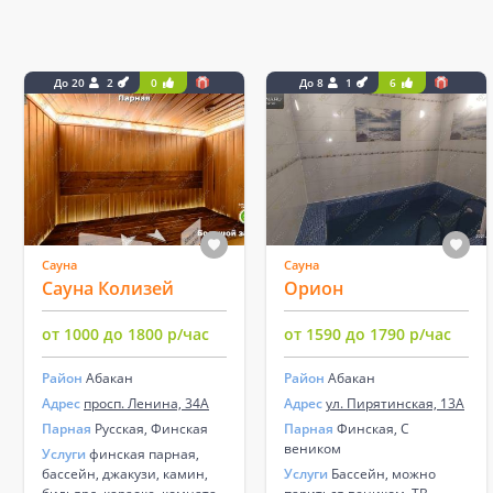
До 20
2
0
До 8
1
6
Сауна
Сауна
Сауна Колизей
Орион
от 1000 до 1800 р/час
от 1590 до 1790 р/час
Район
Абакан
Район
Абакан
Адрес
просп. Ленина, 34А
Адрес
ул. Пирятинская, 13А
Парная
Русская, Финская
Парная
Финская, С
веником
Услуги
финская парная,
бассейн, джакузи, камин,
Услуги
Бассейн, можно