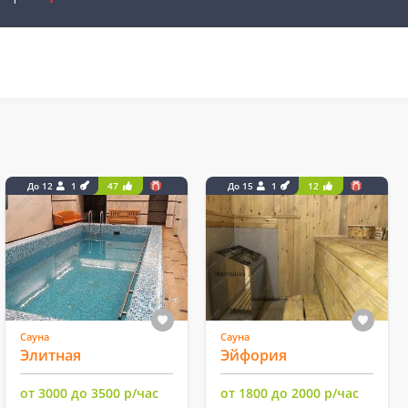
До 12
1
47
До 15
1
12
Сауна
Сауна
Элитная
Эйфория
от 3000 до 3500 р/час
от 1800 до 2000 р/час