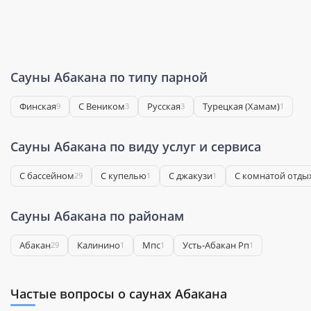
Сауны Абакана по типу парной
Финская
С Веником
Русская
Турецкая (Хамам)
9
3
3
1
Сауны Абакана по виду услуг и сервиса
С бассейном
С купелью
С джакузи
С комнатой отды
29
1
1
Сауны Абакана по районам
Абакан
Калинино
Мпс
Усть-Абакан Рп
29
1
1
1
Частые вопросы о саунах Абакана