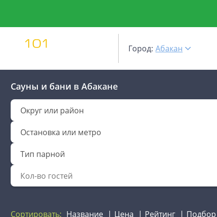
Город:
Абакан
Сауны и бани
в Абакане
Округ или район
Остановка или метро
Тип парной
Сортировать:
Название
Цена
Рейтинг
Подбор