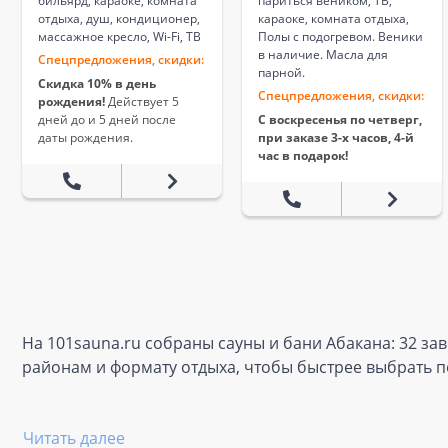
бильярд, караоке, комната
париться веником, ТВ,
отдыха, душ, кондиционер,
караоке, комната отдыха,
массажное кресло, Wi-Fi, ТВ
Полы с подогревом. Веники
в наличие. Масла для
Спецпредложения, скидки:
парной.
Скидка 10% в день
Спецпредложения, скидки:
рождения!
Действует 5
дней до и 5 дней после
С воскресенья по четверг,
даты рождения.
при заказе 3-х часов, 4-й
час в подарок!
На 101sauna.ru собраны сауны и бани Абакана: 32 за
районам и формату отдыха, чтобы быстрее выбрать п
Читать далее