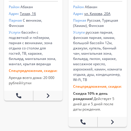
Район
Абакан
Район
Абакан
Адрес
Тихая, 16
Адрес
ул. Кирова, 20А
Парная
С веником,
Парная
Русская, Турецкая
Финская
(Хамам), Финская
Услуги
бассейн с
Услуги
русская парная,
подсветкой и гейзером,
финская парная, хамам,
парная с вениками, зона
большой бассейн 12м,
отдыха со столом для
джакузи, купель, банный
гостей, ТВ, караоке,
чан, мангальная зона,
бильярд, мангальная зона,
бильярд, пилон, караоке,
мангал, крытая веранда
массажное кресло,
аэрохоккей, камин, комната
Спецпредложения, скидки:
отдыха, душ, кондиционер,
Аренда всего дома: 20 000
Wi-Fi, ТВ
рублей/сутки
Спецпредложения, скидки:
Скидка 10% в день
рождения!
Действует 5
дней до и 5 дней после
даты рождения.