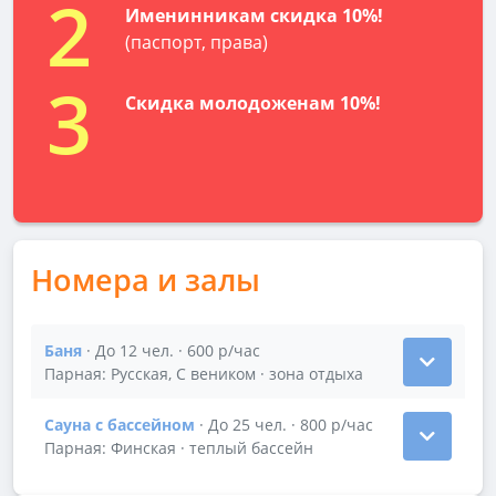
2
Именинникам скидка 10%!
(паспорт, права)
3
Скидка молодоженам 10%!
Номера и залы
Баня
· До 12 чел. · 600 р/час
Показать подробности зала Баня
Парная: Русская, С веником · зона отдыха
Сауна с бассейном
· До 25 чел. · 800 р/час
Показать подробности зала Сауна с бассейном
Парная: Финская · теплый бассейн