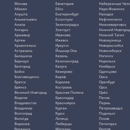
Москва
Евпатория
Набережные Чел
Абакан
Ейск
Наро-Фоминск
Алушта
Екатеринбург
Находка
Альметьевск
Ессентуки
Нефтеюганск
Анапа
Зеленоградск
Нижневартовск
Ангарск
Златоуст
Нижний Новгоро
Армавир
Иваново
Нижний Тагил
Артем
Ижевск
Новокузнецк
Архангельск
Иркутск
Новороссийск
Астрахань
Йошкар-Ола
Новосибирск
Балашиха
Казань
Ногинск
Барнаул
Калининград
Норильск
Белгород
Калуга
Ноябрьск
Бийск
Кемерово
Одинцово
Благовещенск
Киров
Омск
Братск
Королев
Оренбург
Брянск
Кострома
Орск
Великий Новгород
Красная Поляна
Орёл
Видное
Краснодар
Пенза
Владивосток
Красноярск
Пермь
Владимир
Курган
Петрозаводск
Волгоград
Курск
Подольск
Вологда
Липецк
Псков
Воронеж
Люберцы
Пятигорск
Воткинск
Магадан
Реутов