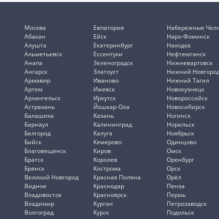
Москва
Евпатория
Набережные Чел
Абакан
Ейск
Наро-Фоминск
Алушта
Екатеринбург
Находка
Альметьевск
Ессентуки
Нефтеюганск
Анапа
Зеленоградск
Нижневартовск
Ангарск
Златоуст
Нижний Новгоро
Армавир
Иваново
Нижний Тагил
Артем
Ижевск
Новокузнецк
Архангельск
Иркутск
Новороссийск
Астрахань
Йошкар-Ола
Новосибирск
Балашиха
Казань
Ногинск
Барнаул
Калининград
Норильск
Белгород
Калуга
Ноябрьск
Бийск
Кемерово
Одинцово
Благовещенск
Киров
Омск
Братск
Королев
Оренбург
Брянск
Кострома
Орск
Великий Новгород
Красная Поляна
Орёл
Видное
Краснодар
Пенза
Владивосток
Красноярск
Пермь
Владимир
Курган
Петрозаводск
Волгоград
Курск
Подольск