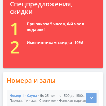
Спецпредложения,
скидки
1
При заказе 5 часов, 6-й час в
подарок!
2
Именинникам скидка -10%!
Номера и залы
Номер 1 - Сауна
· До 25 чел. · от 500 до 1500 р/час
Показать подробности зала Номер 1 - Сауна
Парная: Финская, С веником · Финская парная