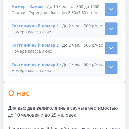
Номер - Хамам
· До 10 чел. · от 800 до 1000 р/час
Показать подробности зала Номер - Хамам
Парная: Турецкая · бассейн 2.30х3.60 с теплой водой
Гостиничный номер 1
· До 2 чел. · 500 р/час
Показать подробности зала Гостиничный номер 1
Номера класса люкс
Гостиничный номер 2
· До 2 чел. · 500 р/час
Показать подробности зала Гостиничный номер 2
Номера класса люкс
Гостиничный номер 3
· До 2 чел. · 500 р/час
Показать подробности зала Гостиничный номер 3
Номера класса люкс
О нас
Для вас: две великолепные сауны вместимостью
до 10 человек и до 25 человек
1. хаммам, теплый бассейн, музыкальная система