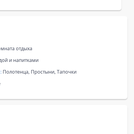
омната отдыха
дой и напитками
:
Полотенца, Простыни, Тапочки
е