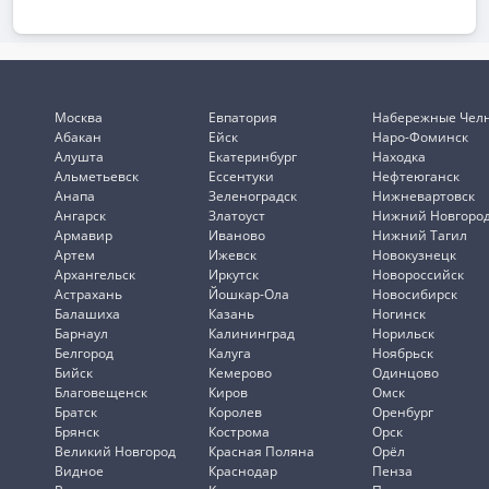
Москва
Евпатория
Набережные Чел
Абакан
Ейск
Наро-Фоминск
Алушта
Екатеринбург
Находка
Альметьевск
Ессентуки
Нефтеюганск
Анапа
Зеленоградск
Нижневартовск
Ангарск
Златоуст
Нижний Новгоро
Армавир
Иваново
Нижний Тагил
Артем
Ижевск
Новокузнецк
Архангельск
Иркутск
Новороссийск
Астрахань
Йошкар-Ола
Новосибирск
Балашиха
Казань
Ногинск
Барнаул
Калининград
Норильск
Белгород
Калуга
Ноябрьск
Бийск
Кемерово
Одинцово
Благовещенск
Киров
Омск
Братск
Королев
Оренбург
Брянск
Кострома
Орск
Великий Новгород
Красная Поляна
Орёл
Видное
Краснодар
Пенза