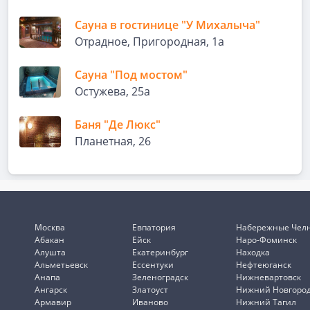
Сауна в гостинице "У Михалыча"
Отрадное, Пригородная, 1а
Сауна "Под мостом"
Остужева, 25а
Баня "Де Люкс"
Планетная, 26
Москва
Евпатория
Набережные Чел
Абакан
Ейск
Наро-Фоминск
Алушта
Екатеринбург
Находка
Альметьевск
Ессентуки
Нефтеюганск
Анапа
Зеленоградск
Нижневартовск
Ангарск
Златоуст
Нижний Новгоро
Армавир
Иваново
Нижний Тагил