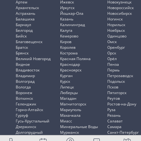
Артем
Ижевск
Новокузнецк
Архангельск
Иркутск
Новороссийск
Астрахань
Йошкар-Ола
Новосибирск
Балашиха
Казань
Ногинск
Барнаул
Калининград
Норильск
Белгород
Калуга
Ноябрьск
Бийск
Кемерово
Одинцово
Благовещенск
Киров
Омск
Братск
Королев
Оренбург
Брянск
Кострома
Орск
Великий Новгород
Красная Поляна
Орёл
Видное
Краснодар
Пенза
Владивосток
Красноярск
Пермь
Владимир
Курган
Петрозаводск
Волгоград
Курск
Подольск
Вологда
Липецк
Псков
Воронеж
Люберцы
Пятигорск
Воткинск
Магадан
Реутов
Геленджик
Магнитогорск
Ростов-на-Дону
Горно-Алтайск
Мариуполь
Руза
Гурзуф
Махачкала
Рязань
Гусь-Хрустальный
Миасс
Салават
Дзержинск
Минеральные Воды
Самара
Долгопрудный
Мурманск
Санкт-Петербург
Домодедово
Мытищи
Саранск