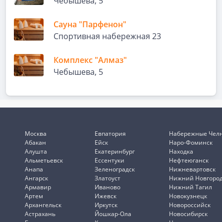
Чебышева, 5
Сауна "Парфенон"
Спортивная набережная 23
Комплекс "Алмаз"
Чебышева, 5
Москва
Евпатория
Набережные Чел
Абакан
Ейск
Наро-Фоминск
Алушта
Екатеринбург
Находка
Альметьевск
Ессентуки
Нефтеюганск
Анапа
Зеленоградск
Нижневартовск
Ангарск
Златоуст
Нижний Новгоро
Армавир
Иваново
Нижний Тагил
Артем
Ижевск
Новокузнецк
Архангельск
Иркутск
Новороссийск
Астрахань
Йошкар-Ола
Новосибирск