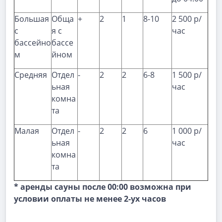
Большая
Обща
+
2
1
8-10
2 500 р/
с
я с
час
бассейно
бассе
м
йном
Средняя
Отдел
-
2
2
6-8
1 500 р/
ьная
час
комна
та
Малая
Отдел
-
2
2
6
1 000 р/
ьная
час
комна
та
* аренды сауны после 00:00 возможна при
условии оплаты не менее 2-ух часов