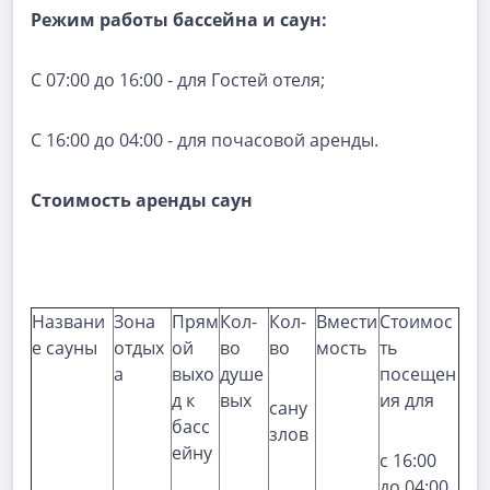
Режим
работы бассейна и саун
:
С 07:00 до 16:00 - для Гостей отеля;
С 16:00 до 04:00 - для почасовой аренды.
Стоимость аренды саун
Названи
Зона
Прям
Кол-
Кол-
Вмести
Стоимос
е сауны
отдых
ой
во
во
мость
ть
а
выхо
душе
посещен
д к
вых
ия для
сану
басс
злов
ейну
с 16:00
до 04:00