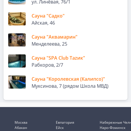
ул. Линёвая, 76/1
Сауна "Садко"
Айская, 46
Сауна "Аквамарин"
Менделеева, 25
Сауна "SPA Club Таzик"
Рабкоров, 2/7
Сауна "Королевская (Калипсо)"
Муксинова, 7 (рядом Школа МВД)
Москва
Евпатория
Набережные Чел
Абакан
Ейск
Наро-Фоминск