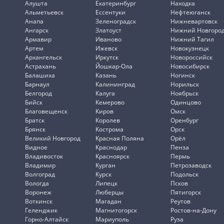
Алушта
Екатеринбург
Находка
Альметьевск
Ессентуки
Нефтеюганск
Анапа
Зеленоградск
Нижневартовск
Ангарск
Златоуст
Нижний Новгоро
Армавир
Иваново
Нижний Тагил
Артем
Ижевск
Новокузнецк
Архангельск
Иркутск
Новороссийск
Астрахань
Йошкар-Ола
Новосибирск
Балашиха
Казань
Ногинск
Барнаул
Калининград
Норильск
Белгород
Калуга
Ноябрьск
Бийск
Кемерово
Одинцово
Благовещенск
Киров
Омск
Братск
Королев
Оренбург
Брянск
Кострома
Орск
Великий Новгород
Красная Поляна
Орёл
Видное
Краснодар
Пенза
Владивосток
Красноярск
Пермь
Владимир
Курган
Петрозаводск
Волгоград
Курск
Подольск
Вологда
Липецк
Псков
Воронеж
Люберцы
Пятигорск
Воткинск
Магадан
Реутов
Геленджик
Магнитогорск
Ростов-на-Дону
Горно-Алтайск
Мариуполь
Руза