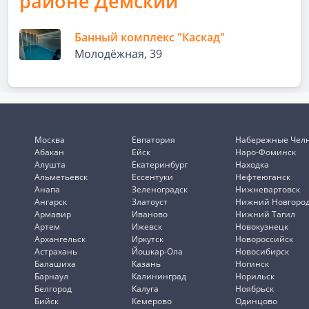
районе Демский
Банный комплекс "Каскад"
Молодёжная, 39
Москва
Евпатория
Набережные Чел
Абакан
Ейск
Наро-Фоминск
Алушта
Екатеринбург
Находка
Альметьевск
Ессентуки
Нефтеюганск
Анапа
Зеленоградск
Нижневартовск
Ангарск
Златоуст
Нижний Новгоро
Армавир
Иваново
Нижний Тагил
Артем
Ижевск
Новокузнецк
Архангельск
Иркутск
Новороссийск
Астрахань
Йошкар-Ола
Новосибирск
Балашиха
Казань
Ногинск
Барнаул
Калининград
Норильск
Белгород
Калуга
Ноябрьск
Бийск
Кемерово
Одинцово