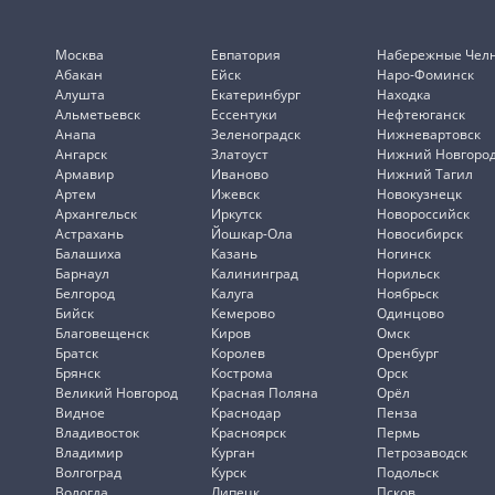
Москва
Евпатория
Набережные Чел
Абакан
Ейск
Наро-Фоминск
Алушта
Екатеринбург
Находка
Альметьевск
Ессентуки
Нефтеюганск
Анапа
Зеленоградск
Нижневартовск
Ангарск
Златоуст
Нижний Новгоро
Армавир
Иваново
Нижний Тагил
Артем
Ижевск
Новокузнецк
Архангельск
Иркутск
Новороссийск
Астрахань
Йошкар-Ола
Новосибирск
Балашиха
Казань
Ногинск
Барнаул
Калининград
Норильск
Белгород
Калуга
Ноябрьск
Бийск
Кемерово
Одинцово
Благовещенск
Киров
Омск
Братск
Королев
Оренбург
Брянск
Кострома
Орск
Великий Новгород
Красная Поляна
Орёл
Видное
Краснодар
Пенза
Владивосток
Красноярск
Пермь
Владимир
Курган
Петрозаводск
Волгоград
Курск
Подольск
Вологда
Липецк
Псков