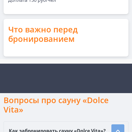
Доплата 150 руб/чел
Что важно перед
бронированием
Вопросы про сауну «Dolce
Vita»
Как забронировать сауну «Dolce Vita»?