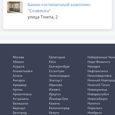
Банно-гостиничный комплекс
"Славянка"
улица Томпа, 2
Москва
Евпатория
Набережные Чел
Абакан
Ейск
Наро-Фоминск
Алушта
Екатеринбург
Находка
Альметьевск
Ессентуки
Нефтеюганск
Анапа
Зеленоградск
Нижневартовск
Ангарск
Златоуст
Нижний Новгоро
Армавир
Иваново
Нижний Тагил
Артем
Ижевск
Новокузнецк
Архангельск
Иркутск
Новороссийск
Астрахань
Йошкар-Ола
Новосибирск
Балашиха
Казань
Ногинск
Барнаул
Калининград
Норильск
Белгород
Калуга
Ноябрьск