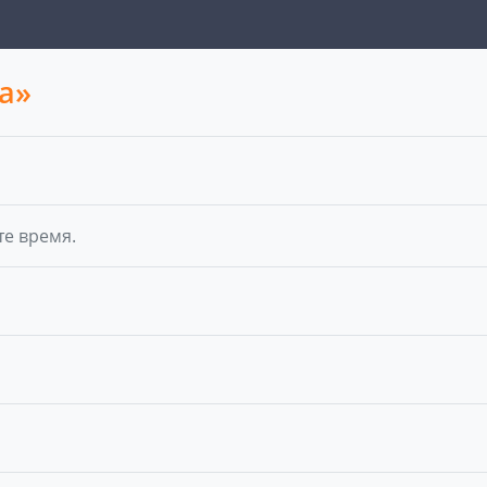
а»
те время.