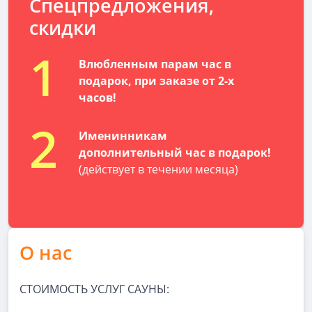
Спецпредложения,
скидки
1
Влюбленным парам час в
подарок, при заказе от 2-х
часов!
2
Именинникам
дополнительный час в подарок!
(действует в течении месяца)
О нас
CТОИМОСТЬ УСЛУГ САУНЫ: