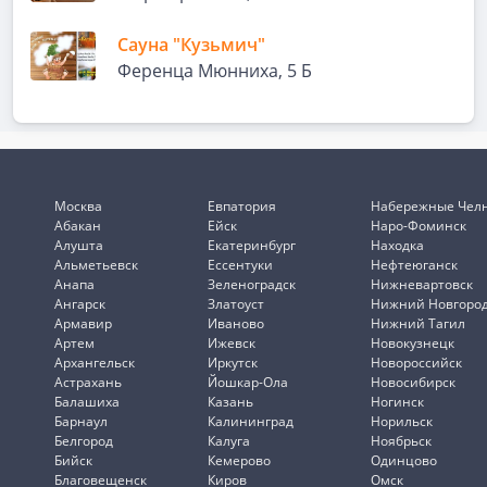
Сауна "Кузьмич"
Ференца Мюнниха, 5 Б
Москва
Евпатория
Набережные Чел
Абакан
Ейск
Наро-Фоминск
Алушта
Екатеринбург
Находка
Альметьевск
Ессентуки
Нефтеюганск
Анапа
Зеленоградск
Нижневартовск
Ангарск
Златоуст
Нижний Новгоро
Армавир
Иваново
Нижний Тагил
Артем
Ижевск
Новокузнецк
Архангельск
Иркутск
Новороссийск
Астрахань
Йошкар-Ола
Новосибирск
Балашиха
Казань
Ногинск
Барнаул
Калининград
Норильск
Белгород
Калуга
Ноябрьск
Бийск
Кемерово
Одинцово
Благовещенск
Киров
Омск