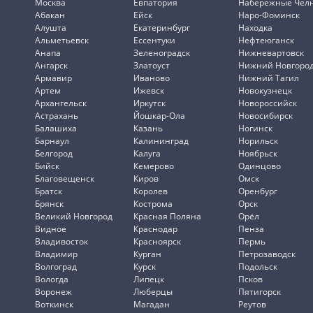
Москва
Евпатория
Набережные Чел
Абакан
Ейск
Наро-Фоминск
Алушта
Екатеринбург
Находка
Альметьевск
Ессентуки
Нефтеюганск
Анапа
Зеленоградск
Нижневартовск
Ангарск
Златоуст
Нижний Новгоро
Армавир
Иваново
Нижний Тагил
Артем
Ижевск
Новокузнецк
Архангельск
Иркутск
Новороссийск
Астрахань
Йошкар-Ола
Новосибирск
Балашиха
Казань
Ногинск
Барнаул
Калининград
Норильск
Белгород
Калуга
Ноябрьск
Бийск
Кемерово
Одинцово
Благовещенск
Киров
Омск
Братск
Королев
Оренбург
Брянск
Кострома
Орск
Великий Новгород
Красная Поляна
Орёл
Видное
Краснодар
Пенза
Владивосток
Красноярск
Пермь
Владимир
Курган
Петрозаводск
Волгоград
Курск
Подольск
Вологда
Липецк
Псков
Воронеж
Люберцы
Пятигорск
Воткинск
Магадан
Реутов