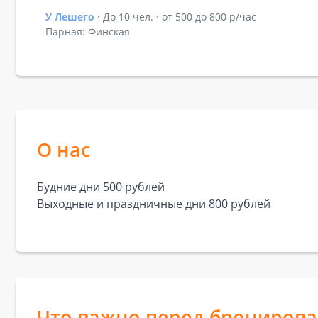
У Лешего
· До 10 чел. · от 500 до 800 р/час
Показать подробности зала У Лешего
Парная: Финская
О нас
Будние дни 500 рублей
Выходные и праздничные дни 800 рублей
Что важно перед брониров