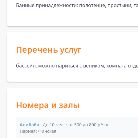
Банные принадлежности: полотенце, простыни, та
Перечень услуг
бассейн, можно париться с веником, комната отды
Номера и залы
Алибаба
· До 10 чел. · от 500 до 800 р/час
Показать подробности зала Алибаба
Парная: Финская