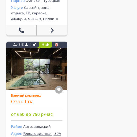
Парная
Финская, Турецкая
Услуги
бассейн, зона
отдыха, ТВ, караоке,
джакузи, массаж, пиллинг
До 118
1
0
Банный комплекс
Озон Спа
от 650 до 750 р/час
Район
Автозаводский
Адрес
Революционная, 39А