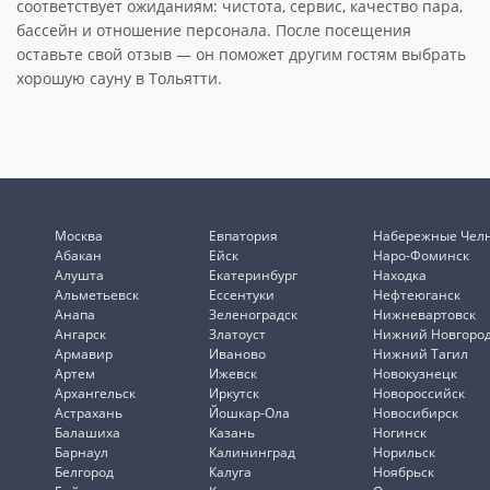
соответствует ожиданиям: чистота, сервис, качество пара,
бассейн и отношение персонала. После посещения
оставьте свой отзыв — он поможет другим гостям выбрать
хорошую сауну в Тольятти.
Москва
Евпатория
Набережные Чел
Абакан
Ейск
Наро-Фоминск
Алушта
Екатеринбург
Находка
Альметьевск
Ессентуки
Нефтеюганск
Анапа
Зеленоградск
Нижневартовск
Ангарск
Златоуст
Нижний Новгоро
Армавир
Иваново
Нижний Тагил
Артем
Ижевск
Новокузнецк
Архангельск
Иркутск
Новороссийск
Астрахань
Йошкар-Ола
Новосибирск
Балашиха
Казань
Ногинск
Барнаул
Калининград
Норильск
Белгород
Калуга
Ноябрьск