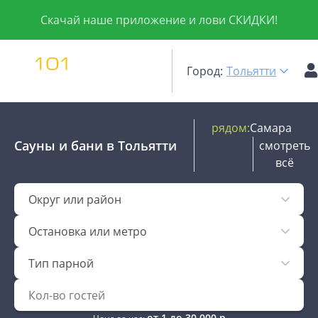
Скачай наше приложение и лови СКИДКИ!
Город:
Тольятти
рядом:
Самара
Сауны и бани
в Тольятти
смотреть
всё
Округ или район
Остановка или метро
Тип парной
от
1
до
30 000
р