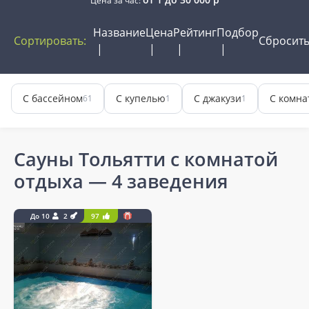
Цена за час:
Название
Цена
Рейтинг
Подбор
Сортировать:
Сбросит
С бассейном
С купелью
С джакузи
С комна
61
1
1
Сауны Тольятти с комнатой
отдыха
— 4 заведения
До 10
2
97