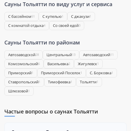
Сауны Тольятти по виду услуг и сервиса
С бассейном
С купелью
С джакузи
61
1
1
С комнатой отдыха
Со своей едой
4
3
Сауны Тольятти по районам
Автозаводской
Центральный
Автозаводский
28
13
11
Комсомольский
Васильевка
Жигулевск
6
2
1
Приморский
Приморский Поселок
С. Борковка
1
1
1
Ставропольский
Тимофеевка
Тольятти
1
1
1
Шлюзовой
1
Частые вопросы о саунах Тольятти