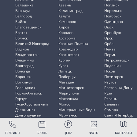
Балашиха
Казань
Ногинск
Барнаул
Калининград
Норильск
Белгород
Калуга
Ноябрьск
Бийск
Кемерово
Одинцово
Благовещенск
Киров
Омск
Братск
Королев
Оренбург
Брянск
Кострома
Орск
Великий Новгород
Красная Поляна
Орёл
Видное
Краснодар
Пенза
Владивосток
Красноярск
Пермь
Владимир
Курган
Петрозаводск
Волгоград
Курск
Подольск
Вологда
Липецк
Псков
Воронеж
Люберцы
Пятигорск
Воткинск
Магадан
Реутов
Геленджик
Магнитогорск
Ростов-на-Дону
Горно-Алтайск
Мариуполь
Руза
Гурзуф
Махачкала
Рязань
Гусь-Хрустальный
Миасс
Салават
Дзержинск
Минеральные Воды
Самара
Долгопрудный
Мурманск
Санкт-Петербург
Домодедово
Мытищи
Саранск
ТЕЛЕФОН
БРОНЬ
ЦЕНА
ФОТО
КОНТАКТЫ