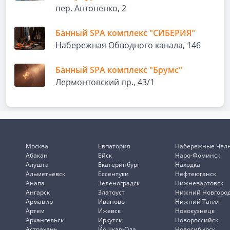
пер. Антоненко, 2
Банный SPA комплекс "СИБЕРИЯ"
Набережная Обводного канала, 146
Банный SPA комплекс "Брумс"
Лермонтовский пр., 43/1
Москва
Евпатория
Набережные Чел
Абакан
Ейск
Наро-Фоминск
Алушта
Екатеринбург
Находка
Альметьевск
Ессентуки
Нефтеюганск
Анапа
Зеленоградск
Нижневартовск
Ангарск
Златоуст
Нижний Новгоро
Армавир
Иваново
Нижний Тагил
Артем
Ижевск
Новокузнецк
Архангельск
Иркутск
Новороссийск
Астрахань
Йошкар-Ола
Новосибирск