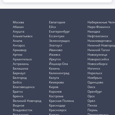
Москва
Евпатория
Набережные Чел
Абакан
Ейск
Наро-Фоминск
Алушта
Екатеринбург
Находка
Альметьевск
Ессентуки
Нефтеюганск
Анапа
Зеленоградск
Нижневартовск
Ангарск
Златоуст
Нижний Новгоро
Армавир
Иваново
Нижний Тагил
Артем
Ижевск
Новокузнецк
Архангельск
Иркутск
Новороссийск
Астрахань
Йошкар-Ола
Новосибирск
Балашиха
Казань
Ногинск
Барнаул
Калининград
Норильск
Белгород
Калуга
Ноябрьск
Бийск
Кемерово
Одинцово
Благовещенск
Киров
Омск
Братск
Королев
Оренбург
Брянск
Кострома
Орск
Великий Новгород
Красная Поляна
Орёл
Видное
Краснодар
Пенза
Владивосток
Красноярск
Пермь
Владимир
Курган
Петрозаводск