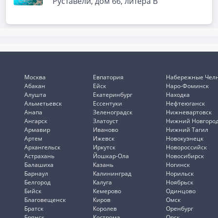
Руставели, дом 66, литера В
Москва
Евпатория
Набережные Чел
Абакан
Ейск
Наро-Фоминск
Алушта
Екатеринбург
Находка
Альметьевск
Ессентуки
Нефтеюганск
Анапа
Зеленоградск
Нижневартовск
Ангарск
Златоуст
Нижний Новгоро
Армавир
Иваново
Нижний Тагил
Артем
Ижевск
Новокузнецк
Архангельск
Иркутск
Новороссийск
Астрахань
Йошкар-Ола
Новосибирск
Балашиха
Казань
Ногинск
Барнаул
Калининград
Норильск
Белгород
Калуга
Ноябрьск
Бийск
Кемерово
Одинцово
Благовещенск
Киров
Омск
Братск
Королев
Оренбург
Брянск
Кострома
Орск