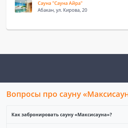
Сауна "Сауна Айра"
Абакан, ул. Кирова, 20
Вопросы про сауну «Максисау
Как забронировать сауну «Максисауна»?