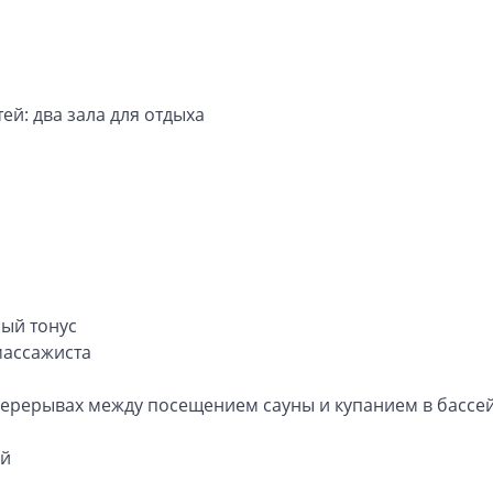
ей: два зала для отдыха
ый тонус
массажиста
ерерывах между посещением сауны и купанием в бассейн
ой