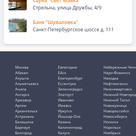
Сауна "Свет Маяка"
Стрельна, улица Дружбы, 4/9
Баня "Шуваловка"
Санкт-Петербургское шоссе д. 111
Москва
Евпатория
Набережные Чел
Абакан
Ейск
Наро-Фоминск
Алушта
Екатеринбург
Находка
Альметьевск
Ессентуки
Нефтеюганск
Анапа
Зеленоградск
Нижневартовск
Ангарск
Златоуст
Нижний Новгоро
Армавир
Иваново
Нижний Тагил
Артем
Ижевск
Новокузнецк
Архангельск
Иркутск
Новороссийск
Астрахань
Йошкар-Ола
Новосибирск
Балашиха
Казань
Ногинск
Барнаул
Калининград
Норильск
Белгород
Калуга
Ноябрьск