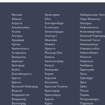
Москва
Евпатория
Набережные Чел
Абакан
Ейск
Наро-Фоминск
Алушта
Екатеринбург
Находка
Альметьевск
Ессентуки
Нефтеюганск
Анапа
Зеленоградск
Нижневартовск
Ангарск
Златоуст
Нижний Новгоро
Армавир
Иваново
Нижний Тагил
Артем
Ижевск
Новокузнецк
Архангельск
Иркутск
Новороссийск
Астрахань
Йошкар-Ола
Новосибирск
Балашиха
Казань
Ногинск
Барнаул
Калининград
Норильск
Белгород
Калуга
Ноябрьск
Бийск
Кемерово
Одинцово
Благовещенск
Киров
Омск
Братск
Королев
Оренбург
Брянск
Кострома
Орск
Великий Новгород
Красная Поляна
Орёл
Видное
Краснодар
Пенза
Владивосток
Красноярск
Пермь
Владимир
Курган
Петрозаводск
Волгоград
Курск
Подольск