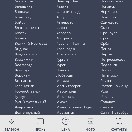
Астрахань
Йошкар-Ола
Новосибирск
Балашиха
Казань
Ногинск
Барнаул
Калининград
Норильск
Белгород
Калуга
Ноябрьск
Бийск
Кемерово
Одинцово
Благовещенск
Киров
Омск
Братск
Королев
Оренбург
Брянск
Кострома
Орск
Великий Новгород
Красная Поляна
Орёл
Видное
Краснодар
Пенза
Владивосток
Красноярск
Пермь
Владимир
Курган
Петрозаводск
Волгоград
Курск
Подольск
Вологда
Липецк
Псков
Воронеж
Люберцы
Пятигорск
Воткинск
Магадан
Реутов
Геленджик
Магнитогорск
Ростов-на-Дону
Горно-Алтайск
Мариуполь
Руза
Гурзуф
Махачкала
Рязань
Гусь-Хрустальный
Миасс
Салават
Дзержинск
Минеральные Воды
Самара
Долгопрудный
Мурманск
Санкт-Петербург
Домодедово
Мытищи
Саранск
ТЕЛЕФОН
БРОНЬ
ЦЕНА
ФОТО
КОНТАКТЫ