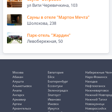
ул Вити Черевичкина, 103
Сауны в отеле "Мартон Мечта"
Шолохова, 238
Парк-отель "Жардин"
Левобережная, 50
Москва
Евпатория
Набережные Чел
Абакан
Ейск
Наро-Фоминск
Алушта
Екатеринбург
Находка
Альметьевск
Ессентуки
Нефтеюганск
Анапа
Зеленоградск
Нижневартовск
Ангарск
Златоуст
Нижний Новгоро
Армавир
Иваново
Нижний Тагил
Артем
Ижевск
Новокузнецк
Архангельск
Иркутск
Новороссийск