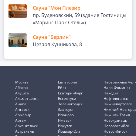
Сауна "Мон Плезир"
пр. Буденовский, 59 (здание Гостиницы
«Маринс Парк Отель»)
Сауна "Берлин"
Цезаря Кунникова, 8
Москва
Евпатория
Набережные Чел
Абакан
Ейск
Наро-Фоминск
Алушта
Екатеринбург
Находка
Альметьевск
Ессентуки
Нефтеюганск
Анапа
Зеленоградск
Нижневартовск
Ангарск
Златоуст
Нижний Новгоро
Армавир
Иваново
Нижний Тагил
Артем
Ижевск
Новокузнецк
Архангельск
Иркутск
Новороссийск
Астрахань
Йошкар-Ола
Новосибирск