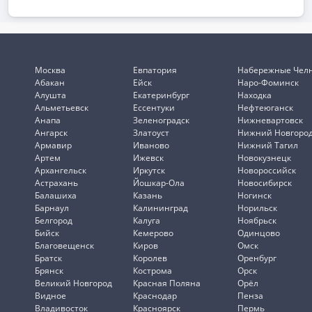
Москва
Евпатория
Набережные Чел
Абакан
Ейск
Наро-Фоминск
Алушта
Екатеринбург
Находка
Альметьевск
Ессентуки
Нефтеюганск
Анапа
Зеленоградск
Нижневартовск
Ангарск
Златоуст
Нижний Новгоро
Армавир
Иваново
Нижний Тагил
Артем
Ижевск
Новокузнецк
Архангельск
Иркутск
Новороссийск
Астрахань
Йошкар-Ола
Новосибирск
Балашиха
Казань
Ногинск
Барнаул
Калининград
Норильск
Белгород
Калуга
Ноябрьск
Бийск
Кемерово
Одинцово
Благовещенск
Киров
Омск
Братск
Королев
Оренбург
Брянск
Кострома
Орск
Великий Новгород
Красная Поляна
Орёл
Видное
Краснодар
Пенза
Владивосток
Красноярск
Пермь