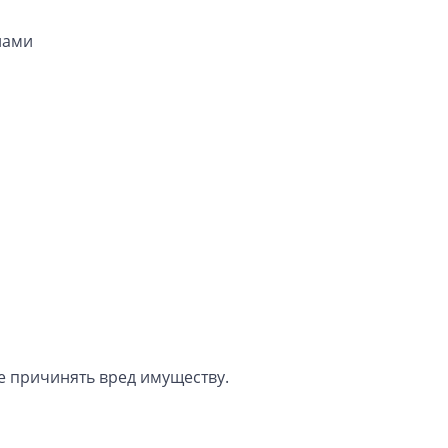
лами
е причинять вред имуществу.