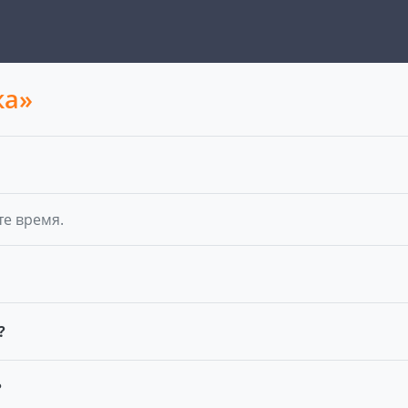
ка»
те время.
?
?