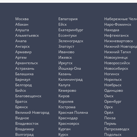
Москва
Евпатория
Набережные Чел
Абакан
Ейск
Наро-Фоминск
Алушта
Екатеринбург
Находка
Альметьевск
Ессентуки
Нефтеюганск
Анапа
Зеленоградск
Нижневартовск
Ангарск
Златоуст
Нижний Новгоро
Армавир
Иваново
Нижний Тагил
Артем
Ижевск
Новокузнецк
Архангельск
Иркутск
Новороссийск
Астрахань
Йошкар-Ола
Новосибирск
Балашиха
Казань
Ногинск
Барнаул
Калининград
Норильск
Белгород
Калуга
Ноябрьск
Бийск
Кемерово
Одинцово
Благовещенск
Киров
Омск
Братск
Королев
Оренбург
Брянск
Кострома
Орск
Великий Новгород
Красная Поляна
Орёл
Видное
Краснодар
Пенза
Владивосток
Красноярск
Пермь
Владимир
Курган
Петрозаводск
Волгоград
Курск
Подольск