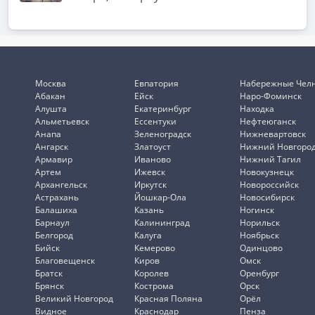
Москва
Евпатория
Набережные Чел
Абакан
Ейск
Наро-Фоминск
Алушта
Екатеринбург
Находка
Альметьевск
Ессентуки
Нефтеюганск
Анапа
Зеленоградск
Нижневартовск
Ангарск
Златоуст
Нижний Новгоро
Армавир
Иваново
Нижний Тагил
Артем
Ижевск
Новокузнецк
Архангельск
Иркутск
Новороссийск
Астрахань
Йошкар-Ола
Новосибирск
Балашиха
Казань
Ногинск
Барнаул
Калининград
Норильск
Белгород
Калуга
Ноябрьск
Бийск
Кемерово
Одинцово
Благовещенск
Киров
Омск
Братск
Королев
Оренбург
Брянск
Кострома
Орск
Великий Новгород
Красная Поляна
Орёл
Видное
Краснодар
Пенза