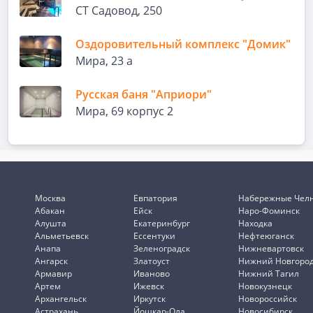
СТ Садовод, 250
Оздоровительный комплекс "Домик"
Мира, 23 а
Русская баня "Априори"
Мира, 69 корпус 2
Москва
Евпатория
Набережные Чел
Абакан
Ейск
Наро-Фоминск
Алушта
Екатеринбург
Находка
Альметьевск
Ессентуки
Нефтеюганск
Анапа
Зеленоградск
Нижневартовск
Ангарск
Златоуст
Нижний Новгоро
Армавир
Иваново
Нижний Тагил
Артем
Ижевск
Новокузнецк
Архангельск
Иркутск
Новороссийск
Астрахань
Йошкар-Ола
Новосибирск