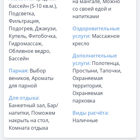
на мангале, Можно
бассейн (5-10 кв.м.),
со своей едой и
Подсветка,
напитками
Фильтрация,
Подогрев, Джакузи,
Оздоровительные
Купель, Фитобочка,
услуги:
Массажное
Гидромассаж,
кресло
Обливное ведро,
Дополнительные
Бассейн
услуги:
Полотенца,
Парная:
Выбор
Простыни, Тапочки,
веников, Ароматы
Охраняемая
для парной
территория,
Охраняемая
Для отдыха:
парковка
Банкетный зал, Бар/
напитки, Поможем
Виды расчёта:
накрыть на стол,
Наличные
Комната отдыха