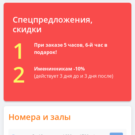
Спецпредложения,
скидки
1
При заказе 5 часов, 6-й час в
подарок!
2
Именинникам -10%
(действует 3 дня до и 3 дня после)
Номера и залы