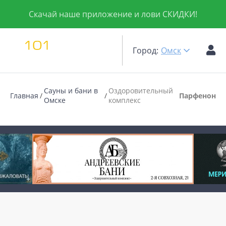
Скачай наше приложение и лови СКИДКИ!
Город:
Омск
Сауны и бани в
Оздоровительный
Главная
Парфенон
Омске
комплекс